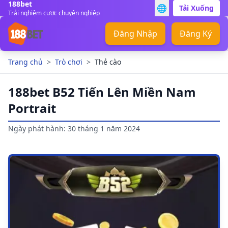
188bet
🌐
Tải Xuống
Trải nghiệm cược chuyên nghiệp
Đăng Nhập
Đăng Ký
Trang chủ
>
Trò chơi
>
Thẻ cào
188bet B52 Tiến Lên Miền Nam
Portrait
Ngày phát hành: 30 tháng 1 năm 2024