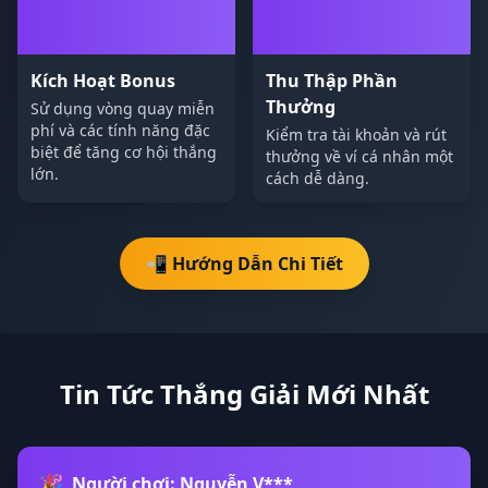
Kích Hoạt Bonus
Thu Thập Phần
Thưởng
Sử dụng vòng quay miễn
phí và các tính năng đặc
Kiểm tra tài khoản và rút
biệt để tăng cơ hội thắng
thưởng về ví cá nhân một
lớn.
cách dễ dàng.
📲 Hướng Dẫn Chi Tiết
Tin Tức Thắng Giải Mới Nhất
🎉
Người chơi: Nguyễn V***