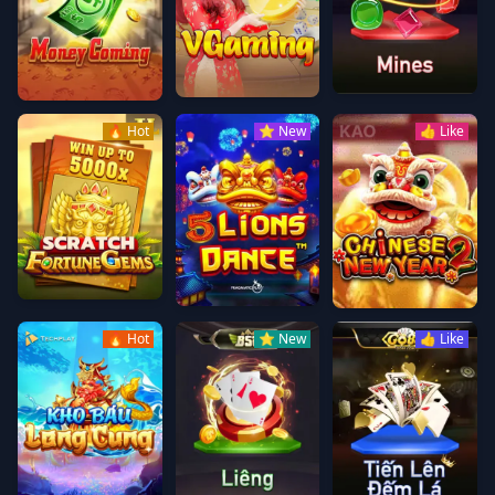
Rik Mines Portrait
Athena Vgaming Portrait
Money Coming
🔥 Hot
⭐ New
👍 Like
Jii Scratch Fortune Gems Portrait
5 Lions Dance
🔥 Hot
⭐ New
👍 Like