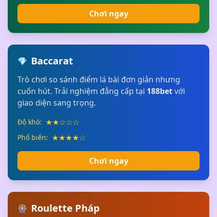
Chơi ngay
Baccarat
💎
Trò chơi so sánh điểm lá bài đơn giản nhưng
cuốn hút. Trải nghiệm đẳng cấp tại
188bet
với
giao diện sang trọng.
★★☆☆☆
Độ khó:
★★★★☆
Phổ biến:
Chơi ngay
Roulette Pháp
🎡